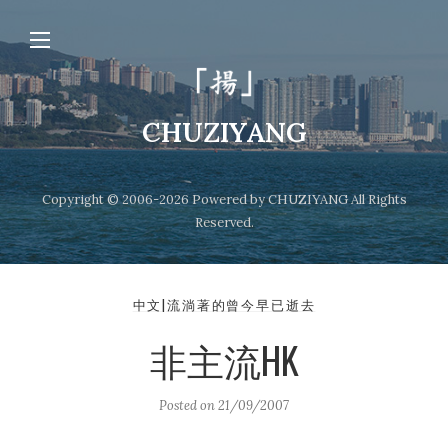
CHUZIYANG
Copyright © 2006-2026 Powered by CHUZIYANG All Rights
Reserved.
中文|流淌著的曾今早已逝去
非主流HK
Posted on
21/09/2007