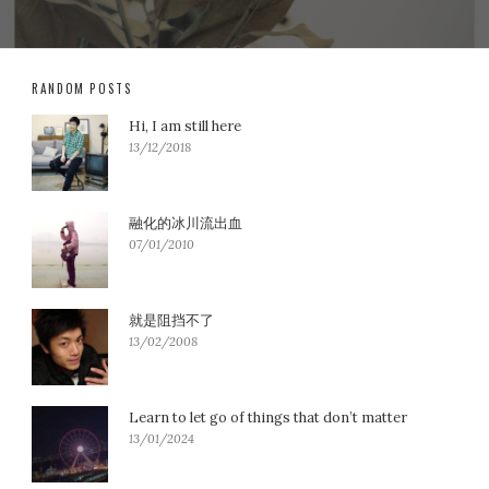
RANDOM POSTS
Hi, I am still here
13/12/2018
融化的冰川流出血
07/01/2010
就是阻挡不了
13/02/2008
Learn to let go of things that don’t matter
13/01/2024