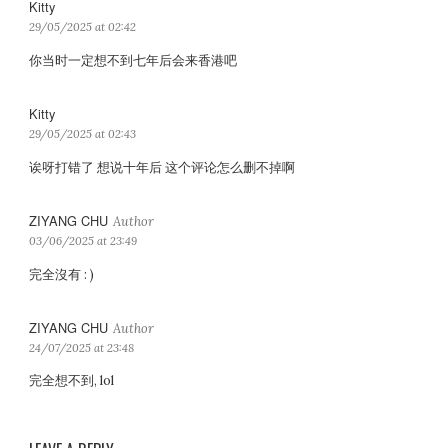
Kitty
s
a
29/05/2025 at 02:42
y
你当时一定想不到七年后会来香港吧
s
:
Kitty
s
a
29/05/2025 at 02:43
y
诶呀打错了 想说十年后 这个评论怎么删不掉啊
s
:
ZIYANG CHU
s
a
03/06/2025 at 23:49
y
完全沒有 : )
s
:
ZIYANG CHU
s
a
24/07/2025 at 23:48
y
完全想不到, lol
s
: