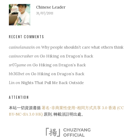
Chinese Leader
31/07/2011
RECENT COMMENTS
casinolanawin
on
Why people shouldn’t care what others think
casinocrasher
on
Go Hiking on Dragon’s Back
sr07game
on
Go Hiking on Dragon’s Back
bb361bet
on
Go Hiking on Dragon’s Back
Lin
on
Nights That Pull Me Back Outside
ATTENTION
本站一切資源遵循
署名-非商業性使用-相同方式共享 3.0 香港 (CC
BY-NC-SA 3.0 HK)
原則, 轉載須註明出處。