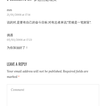
mm
s
a
21/01/2008 at 17:14
y
说的对,是要有自己的奋斗目标,对有志者来说,"苦难是一笔财富",
s
:
偶遇
s
a
05/03/2008 at 17:23
y
为你加油好了！
s
:
LEAVE A REPLY
Your email address will not be published.
Required fields are
marked
*