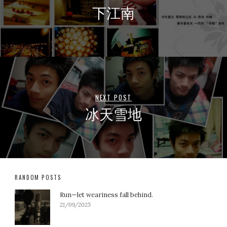
下江南
NEXT POST
冰天雪地
RANDOM POSTS
Run—let weariness fall behind.
21/09/2025