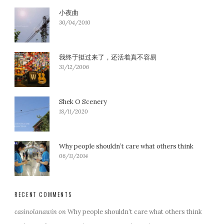
小夜曲
30/04/2010
我终于挺过来了，还活着真不容易
31/12/2006
Shek O Scenery
18/11/2020
Why people shouldn’t care what others think
06/11/2014
RECENT COMMENTS
casinolanawin
on
Why people shouldn’t care what others think