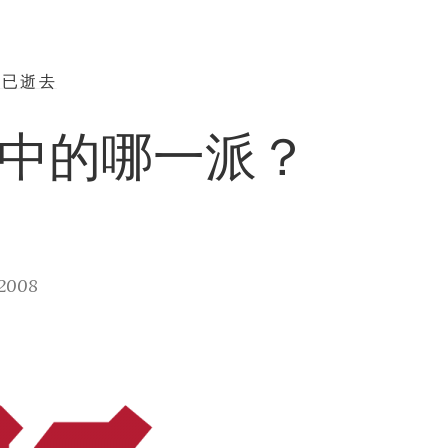
早已逝去
别中的哪一派？
2008