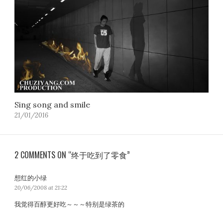
Sing song and smile
21/01/2016
2 COMMENTS ON “终于吃到了零食”
想红的小绿
s
a
20/06/2008 at 21:22
y
我觉得百醇更好吃～～～特别是绿茶的
s
: