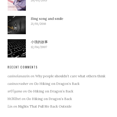
26/05/2013
Sing song and smile
21/01/2016
小强的故事
12/04/2007
RECENT COMMENTS
casinolanawin
on
Why people shouldn’t care what others think
casinocrasher
on
Go Hiking on Dragon’s Back
sr07game
on
Go Hiking on Dragon’s Back
bb361bet
on
Go Hiking on Dragon’s Back
Lin
on
Nights That Pull Me Back Outside