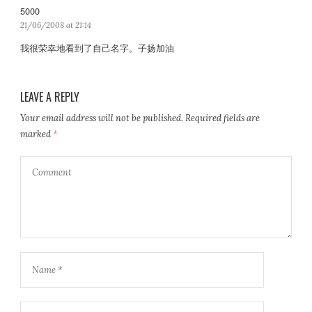
5000
s
a
21/06/2008 at 21:14
y
我很荣幸地看到了自己名字。子扬加油
s
:
LEAVE A REPLY
Your email address will not be published.
Required fields are
marked
*