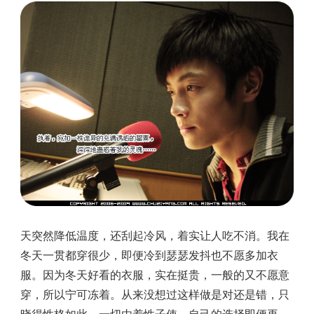
天突然降低温度，还刮起冷风，着实让人吃不消。我在
冬天一贯都穿很少，即便冷到瑟瑟发抖也不愿多加衣
服。因为冬天好看的衣服，实在挺贵，一般的又不愿意
穿，所以宁可冻着。从来没想过这样做是对还是错，只
晓得性格如此，一切由着性子使。自己的选择即便再