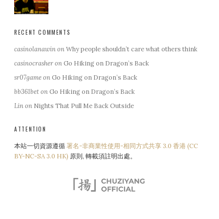
RECENT COMMENTS
casinolanawin
on
Why people shouldn’t care what others think
casinocrasher
on
Go Hiking on Dragon’s Back
sr07game
on
Go Hiking on Dragon’s Back
bb361bet
on
Go Hiking on Dragon’s Back
Lin
on
Nights That Pull Me Back Outside
ATTENTION
本站一切資源遵循
署名-非商業性使用-相同方式共享 3.0 香港 (CC
BY-NC-SA 3.0 HK)
原則, 轉載須註明出處。