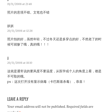
a
19/11/2008 at 21:48
y
照片的意境不错。文笔也不错
s
:
妖妖
s
a
20/11/2008 at 12:26
y
照片拍的好，虽然年轻，不过冬天还是多穿点的好，不然老了的时
s
候可就惨了哦，真的哦！！！
:
jj
s
a
20/11/2008 at 18:10
y
这就是通常说的要风度不要温度，从医学或个人的角度上看，都是
s
不可取的哦。
:
ps：这次打开没有显示病毒（卡巴斯基杀毒），恭喜！
LEAVE A REPLY
Your email address will not be published.
Required fields are