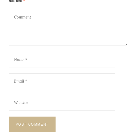
marked
*