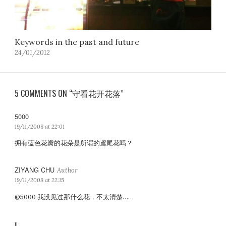
Keywords in the past and future
24/01/2012
5 COMMENTS ON “守看花开花落”
5000
s
a
19/11/2008 at 22:01
y
拥有蓝色花瓣的花朵是所谓的鸢尾花吗？
s
:
ZIYANG CHU
s
a
19/11/2008 at 22:15
y
@5000 我没见过那什么花，不太清楚……
s
:
jj
s