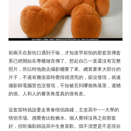
前兩天在新街口遇到子瑜，才知道早前拍的那套宣傳套
系已經開始在專櫃做宣傳了。想起自己一直還沒有完整
照片，所以特地跑去攝影棚要了來。總算要來大部分的
片子，不過有幾張當時覺得很漂亮的，卻沒發現，就連
攝影師電腦里也沒發現，不知被丟到哪個角落里，遺憾
的很。人和人的審美角度真的很有差。
這套當時就說要走青春情侶路綫，主攻高中——大學的
情侶市場。感覺會比較糖水。個人覺得沒再之前那套
好，但听攝影師說高中生會喜歡。我不清楚是不是現在