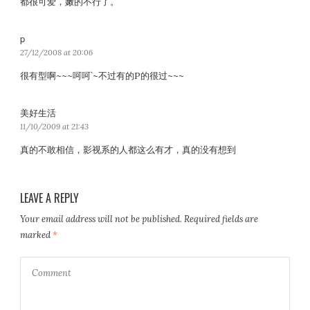
都很可爱，嫩的不行了。
s
:
p
s
a
27/12/2008 at 20:06
y
很有型啊~~~呵呵`~不过有的P的很过~~~
s
:
美好生活
s
a
11/10/2009 at 21:43
y
真的不敢相信，影视系的人都这么有才，真的没有想到
s
:
LEAVE A REPLY
Your email address will not be published.
Required fields are
marked
*