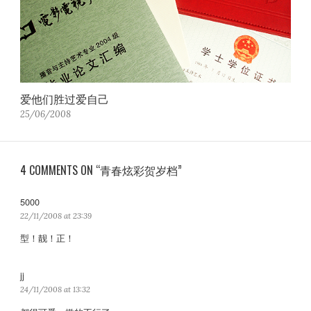
爱他们胜过爱自己
25/06/2008
4 COMMENTS ON “青春炫彩贺岁档”
5000
s
a
22/11/2008 at 23:39
y
型！靓！正！
s
:
jj
s
a
24/11/2008 at 13:32
y