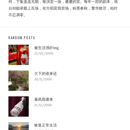
何，下集遥遥无期，每演罢一场，傻傻的笑。每年一部的剧本，戏
台却能承载上百场，你方唱罢我登场，粉墨春秋，繁华散尽，枯叶
不忍凋零。
RANDOM POSTS
被生活强奸ing
22/02/2008
欠下的谁来还
30/11/2009
暴风雨袭来
21/12/2006
恢复正常生活