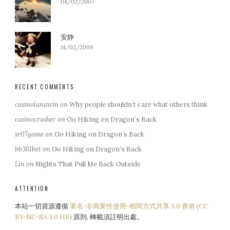
04/02/2007
安静
14/02/2009
RECENT COMMENTS
casinolanawin
on
Why people shouldn’t care what others think
casinocrasher
on
Go Hiking on Dragon’s Back
sr07game
on
Go Hiking on Dragon’s Back
bb361bet
on
Go Hiking on Dragon’s Back
Lin
on
Nights That Pull Me Back Outside
ATTENTION
本站一切資源遵循
署名-非商業性使用-相同方式共享 3.0 香港 (CC
BY-NC-SA 3.0 HK)
原則, 轉載須註明出處。