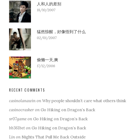
人和人的差别
18/10/2007
猛然惊醒，好像悟到了什么
02/01/2007
偷懒一天,爽
17/12/2006
RECENT COMMENTS
casinolanawin
on
Why people shouldn’t care what others think
casinocrasher
on
Go Hiking on Dragon’s Back
sr07game
on
Go Hiking on Dragon’s Back
bb361bet
on
Go Hiking on Dragon’s Back
Lin
on
Nights That Pull Me Back Outside