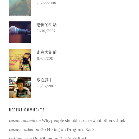
28/12/2008
恐怖的生活
21/01/2007
走在大街前
11/01/2011
乐在其中
22/07/2007
RECENT COMMENTS
casinolanawin
on
Why people shouldn’t care what others think
casinocrasher
on
Go Hiking on Dragon’s Back
sr07game
on
Go Hiking on Dragon’s Back