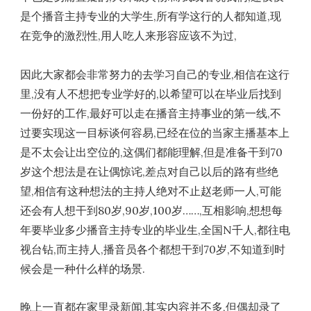
是个播音主持专业的大学生,所有学这行的人都知道,现
在竞争的激烈性,用人吃人来形容应该不为过,
因此大家都会非常努力的去学习自己的专业,相信在这行
里,没有人不想把专业学好的,以希望可以在毕业后找到
一份好的工作,最好可以走在播音主持事业的第一线,不
过要实现这一目标谈何容易,已经在位的当家主播基本上
是不太会让出空位的,这偶们都能理解,但是准备干到70
岁这个想法是在让偶惊诧,差点对自己以后的路有些绝
望,相信有这种想法的主持人绝对不止赵老师一人,可能
还会有人想干到80岁,90岁,100岁……,互相影响,想想每
年要毕业多少播音主持专业的毕业生,全国N千人,都往电
视台钻,而主持人,播音员各个都想干到70岁,不知道到时
候会是一种什么样的场景.
晚上一直都在家里录新闻,其实内容并不多,但偶却录了