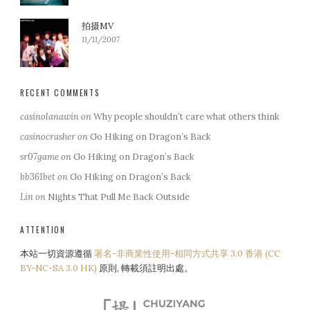
拍摄MV
11/11/2007
RECENT COMMENTS
casinolanawin
on
Why people shouldn’t care what others think
casinocrasher
on
Go Hiking on Dragon’s Back
sr07game
on
Go Hiking on Dragon’s Back
bb361bet
on
Go Hiking on Dragon’s Back
Lin
on
Nights That Pull Me Back Outside
ATTENTION
本站一切資源遵循
署名-非商業性使用-相同方式共享 3.0 香港 (CC
BY-NC-SA 3.0 HK)
原則, 轉載須註明出處。