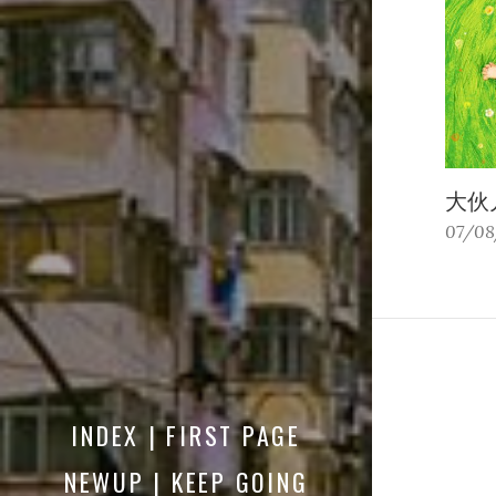
大伙
07/08
INDEX | FIRST PAGE
NEWUP | KEEP GOING