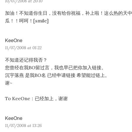
10/07/2008 at 20:10
a
y
加油！不知道你生日，没有给你祝福，补上啦！这么热的天
s
瓜！！呵呵！[smile]
:
KeeOne
s
11/07/2008 at 01:22
a
y
不知道还记得我否？
s
您曾经在我BO留过言，我也早已把你加入链接。
:
沉宇落燕 是我BO名 已经申请链接 希望能过链上。
谢~
To KeeOne：已经加上，谢谢
KeeOne
s
11/07/2008 at 13:26
a