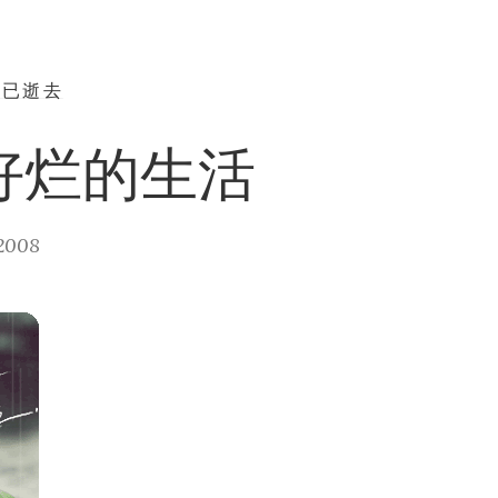
早已逝去
好烂的生活
2008