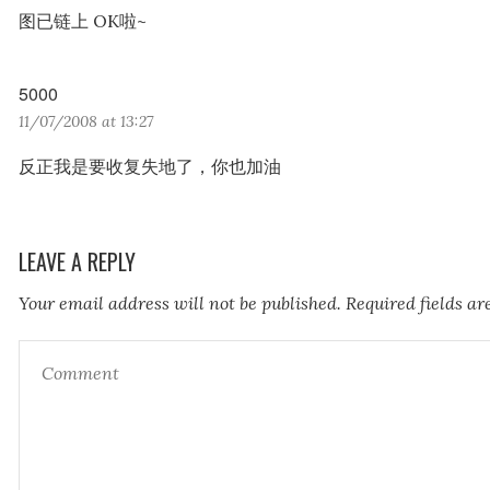
y
图已链上 OK啦~
s
:
5000
s
11/07/2008 at 13:27
a
y
反正我是要收复失地了，你也加油
s
:
LEAVE A REPLY
Your email address will not be published.
Required fields a