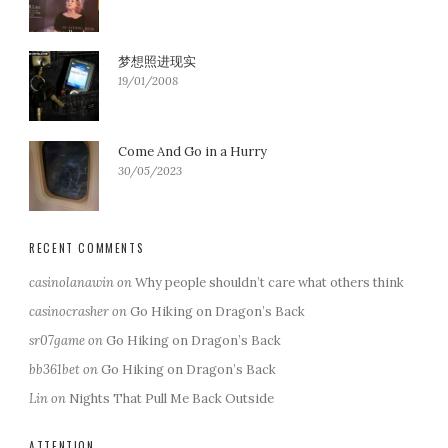
梦想照进现实
19/01/2008
Come And Go in a Hurry
30/05/2023
RECENT COMMENTS
casinolanawin
on
Why people shouldn’t care what others think
casinocrasher
on
Go Hiking on Dragon’s Back
sr07game
on
Go Hiking on Dragon’s Back
bb361bet
on
Go Hiking on Dragon’s Back
Lin
on
Nights That Pull Me Back Outside
ATTENTION