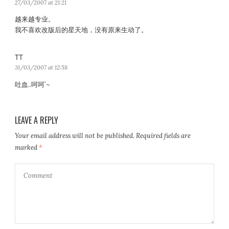
a
27/03/2007 at 21:21
y
越来越专业。
s
我不喜欢改版后的星天地，没有原来生动了。
:
TT
s
a
31/03/2007 at 12:58
y
吐血..呵呵`~
s
:
LEAVE A REPLY
Your email address will not be published.
Required fields are
marked
*