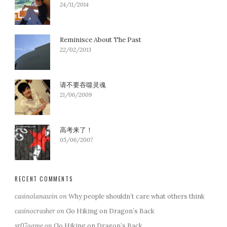
24/11/2014
Reminisce About The Past
22/02/2013
请不要吞噬灵魂
21/06/2009
高考来了！
05/06/2007
RECENT COMMENTS
casinolanawin
on
Why people shouldn’t care what others think
casinocrasher
on
Go Hiking on Dragon’s Back
sr07game
on
Go Hiking on Dragon’s Back