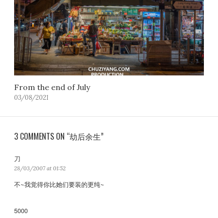
From the end of July
03/08/2021
3 COMMENTS ON “劫后余生”
刀
s
a
28/03/2007 at 01:52
y
不~我觉得你比她们要装的更纯~
s
:
5000
s