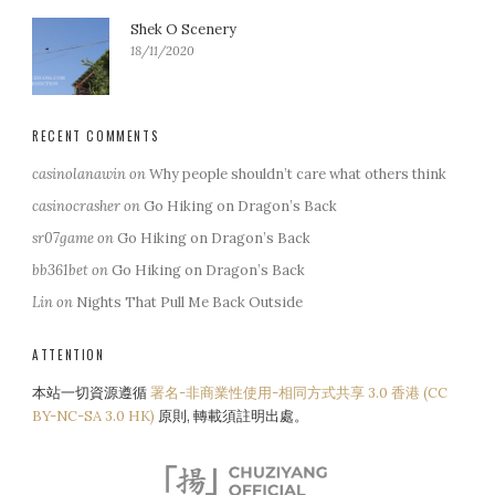
Shek O Scenery
18/11/2020
RECENT COMMENTS
casinolanawin
on
Why people shouldn’t care what others think
casinocrasher
on
Go Hiking on Dragon’s Back
sr07game
on
Go Hiking on Dragon’s Back
bb361bet
on
Go Hiking on Dragon’s Back
Lin
on
Nights That Pull Me Back Outside
ATTENTION
本站一切資源遵循
署名-非商業性使用-相同方式共享 3.0 香港 (CC
BY-NC-SA 3.0 HK)
原則, 轉載須註明出處。