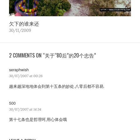
欠下的谁来还
30/11/2009
2 COMMENTS ON “关于“80后”的20个忠告”
seraphwish
s
a
30/07/2007 at 00:26
y
越来越深地地体会到第十五条的妙处.八零后都不容易.
s
:
500
s
a
30/07/2007 at 14:34
y
第十七条也是哲理呵,用心体会哦
s
: